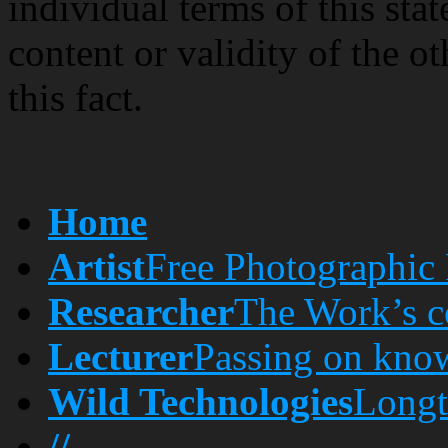
individual terms of this stat
content or validity of the o
this fact.
Home
Artist
Free Photographic 
Researcher
The Work’s c
Lecturer
Passing on kno
Wild Technologies
Longt
//